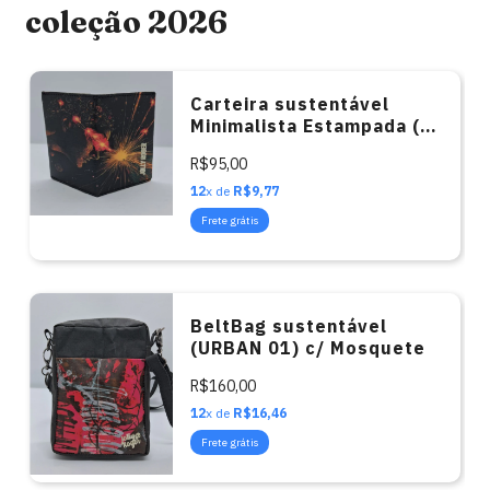
coleção 2026
Carteira sustentável
Minimalista Estampada (
COSMIC FILOSOFIE)
R$95,00
12
x de
R$9,77
Frete grátis
BeltBag sustentável
(URBAN 01) c/ Mosquete
R$160,00
12
x de
R$16,46
Frete grátis