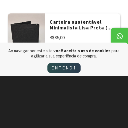
Carteira sustentável
Minimalista Lisa Preta (
Caveira preta ) ALL Black
R$85,00
12
x de
R$8,74
Ao navegar por este site
você aceita o uso de cookies
para
Frete grátis
agilizar a sua experiência de compra.
ENTENDI
VER TODOS OS PRODUTOS
SEPULTURA. CULTURA TRES. THE TROOPS OF DOOM, SIOUX66.
PIXEL ART BOOKS