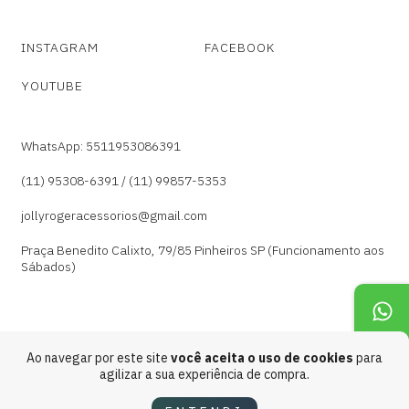
INSTAGRAM
FACEBOOK
YOUTUBE
WhatsApp: 5511953086391
(11) 95308-6391 / (11) 99857-5353
jollyrogeracessorios@gmail.com
Praça Benedito Calixto, 79/85 Pinheiros SP (Funcionamento aos
Sábados)
Ao navegar por este site
você aceita o uso de cookies
para
agilizar a sua experiência de compra.
Copyright Jolly Roger acessórios - 27641313000185 - 2026. Todos os