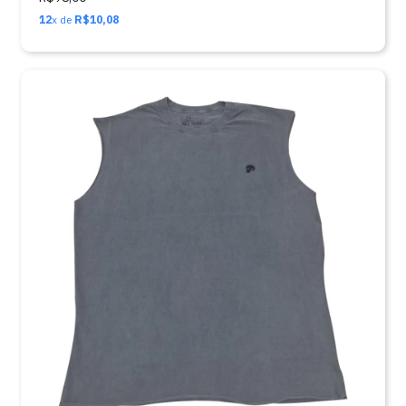
12
x de
R$10,08