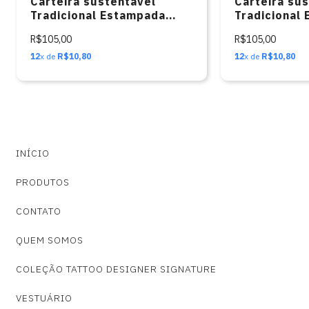
Carteira sustentável
Carteira su
Tradicional Estampada
Tradicional
(UNIVERSO 03 )
(OLHO)
R$105,00
R$105,00
12
x de
R$10,80
12
x de
R$10,80
INÍCIO
PRODUTOS
CONTATO
QUEM SOMOS
COLEÇÃO TATTOO DESIGNER SIGNATURE
VESTUÁRIO