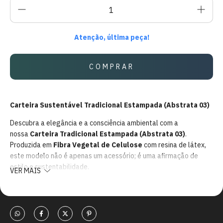
Atenção, última peça!
Carteira Sustentável Tradicional Estampada (Abstrata 03)
Descubra a elegância e a consciência ambiental com a
nossa
Carteira Tradicional Estampada (Abstrata 03)
.
Produzida em
Fibra Vegetal de Celulose
com resina de látex,
este modelo não é apenas um acessório; é uma afirmação de
estilo e sustentabilidade.
VER MAIS
Com abertura horizontal, ela é
biodegradável
e
vegana
,
garantindo qualidade e resistência, mesmo em condições
desafiadoras. Suas dimensões são perfeitas:
11,0 x 8,0 x 1,0
cm
e pesa apenas 3.0g