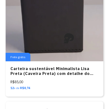
Frete grátis
Carteira sustentável Minimalista Lisa
Preta (Caveira Preta) com detalhe do
bolso Verde Musgo
R$85,00
12
x de
R$8,74