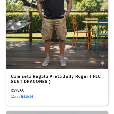
Camiseta Regata Preta Jolly Roger ( HIC
SUNT DRACONES )
R$98,00
12
x de
R$10,08