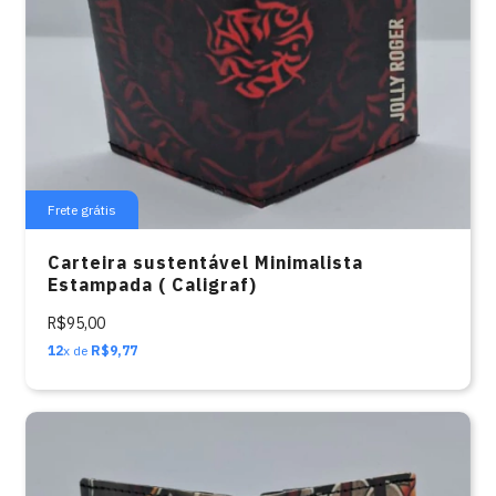
Frete grátis
Carteira sustentável Minimalista
Estampada ( Caligraf)
R$95,00
12
x de
R$9,77