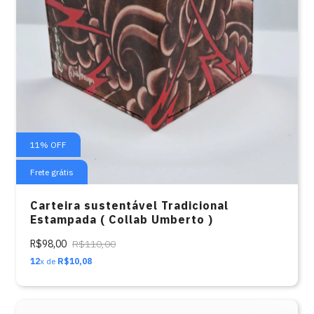
11
%
OFF
Frete grátis
Carteira sustentável Tradicional
Estampada ( Collab Umberto )
R$98,00
R$110,00
12
x de
R$10,08