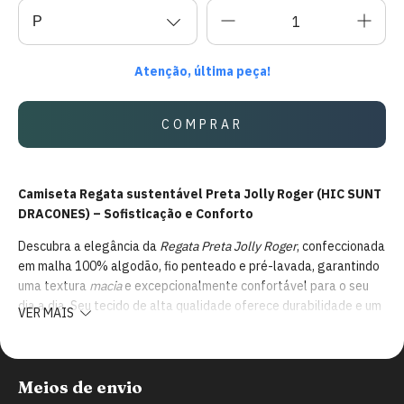
Atenção, última peça!
Camiseta Regata sustentável Preta Jolly Roger (HIC SUNT
DRACONES) – Sofisticação e Conforto
Descubra a elegância da
Regata Preta Jolly Roger
, confeccionada
em malha 100% algodão, fio penteado e pré-lavada, garantindo
uma textura
macia
e excepcionalmente confortável para o seu
dia a dia. Seu tecido de alta qualidade oferece durabilidade e um
VER MAIS
toque suave à pele, perfeito para quem busca estilo com
conforto.
A estampa exclusiva
Jolly Roger Hic Sunt Dracones
traz a
Meios de envio
ENTREGAS PARA O CEP:
ALTERAR CEP
frase em latim que significa "aqui há dragões", um aviso histórico