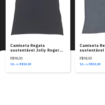
Ao final de sua vida útil, considere reciclar ou doar.
Adquira já a sua
e faça parte da mudança em direção a um
mundo mais sustentável!
Juntos cuidando do Planeta!
Camiseta Re
Camiseta Regata
sustentável
sustentável Jolly Roger
CINZA ( CAV
PRETA ( CAVEIRA LATERAL)
R$98,00
R$98,00
12
x de
R$10,08
12
x de
R$10,08