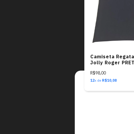
Camiseta Regata
Jolly Roger PRE
LATERAL)
R$98,00
12
x de
R$10,08