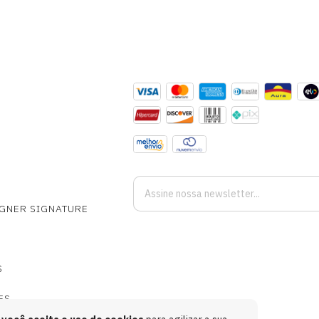
IGNER SIGNATURE
S
ES