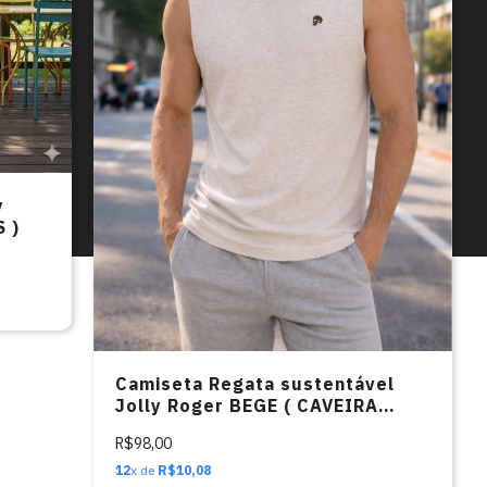
y
 )
Camiseta Regata sustentável
Jolly Roger BEGE ( CAVEIRA
LATERAL)
R$98,00
12
x de
R$10,08