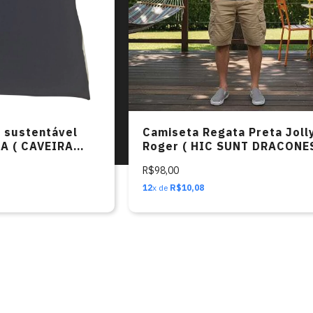
 sustentável
Camiseta Regata Preta Joll
TA ( CAVEIRA
Roger ( HIC SUNT DRACONES
R$98,00
12
x de
R$10,08