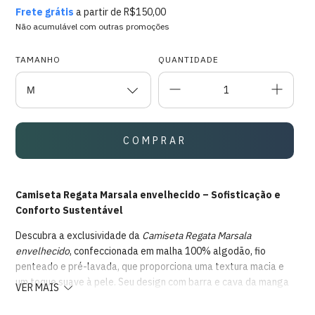
Frete grátis
a partir de
R$150,00
Não acumulável com outras promoções
TAMANHO
QUANTIDADE
Camiseta Regata Marsala envelhecido – Sofisticação e
Conforto Sustentável
Descubra a exclusividade da
Camiseta Regata Marsala
envelhecido
, confeccionada em malha 100% algodão, fio
penteado e pré-lavada, que proporciona uma textura macia e
um toque suave à pele. Seu design com barra e cava da manga
VER MAIS
cortadas a laser garante um visual despojado, sem desfiar,
elevando o estilo com elegância.