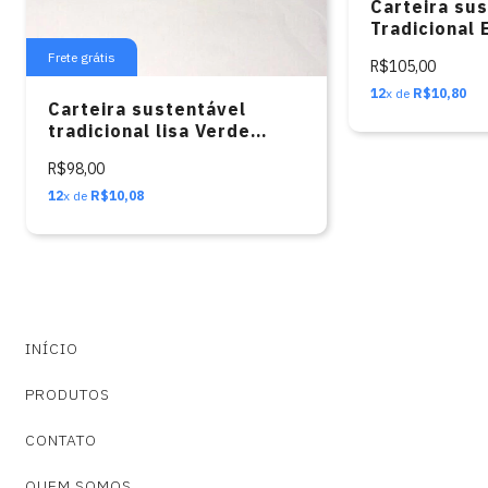
Carteira su
Tradicional
(MANDALA )
Frete grátis
R$105,00
12
x de
R$10,80
Carteira sustentável
tradicional lisa Verde
musgo (logo Caveira
R$98,00
preta)
12
x de
R$10,08
INÍCIO
PRODUTOS
CONTATO
QUEM SOMOS