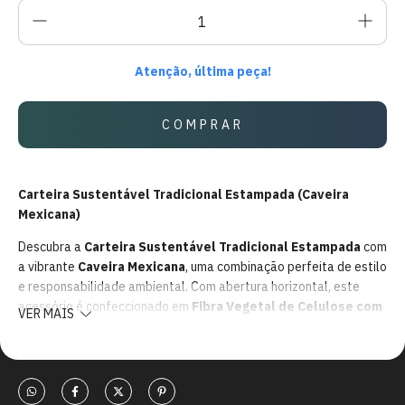
Atenção, última peça!
Carteira Sustentável Tradicional Estampada (Caveira
Mexicana)
Descubra a
Carteira Sustentável Tradicional Estampada
com
a vibrante
Caveira Mexicana
, uma combinação perfeita de estilo
e responsabilidade ambiental. Com abertura horizontal, este
acessório é confeccionado em
Fibra Vegetal de Celulose com
VER MAIS
resina de Látex
, um material ecologicamente correto,
biodegradável e vegano.
Características: